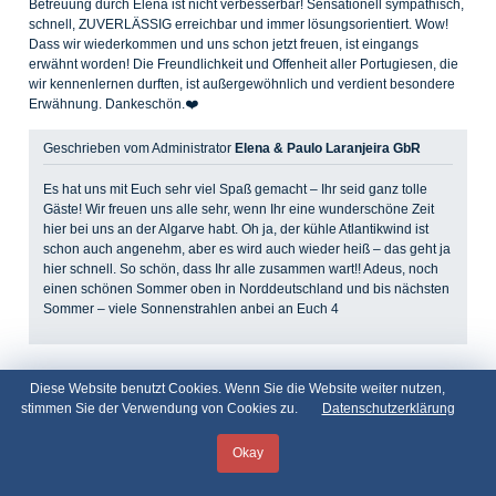
Betreuung durch Elena ist nicht verbesserbar! Sensationell sympathisch,
schnell, ZUVERLÄSSIG erreichbar und immer lösungsorientiert. Wow!
Dass wir wiederkommen und uns schon jetzt freuen, ist eingangs
erwähnt worden! Die Freundlichkeit und Offenheit aller Portugiesen, die
wir kennenlernen durften, ist außergewöhnlich und verdient besondere
Erwähnung. Dankeschön.❤️
Geschrieben vom Administrator
Elena & Paulo Laranjeira GbR
Es hat uns mit Euch sehr viel Spaß gemacht – Ihr seid ganz tolle
Gäste! Wir freuen uns alle sehr, wenn Ihr eine wunderschöne Zeit
hier bei uns an der Algarve habt. Oh ja, der kühle Atlantikwind ist
schon auch angenehm, aber es wird auch wieder heiß – das geht ja
hier schnell. So schön, dass Ihr alle zusammen wart!! Adeus, noch
einen schönen Sommer oben in Norddeutschland und bis nächsten
Sommer – viele Sonnenstrahlen anbei an Euch 4
Diese Website benutzt Cookies. Wenn Sie die Website weiter nutzen,
stimmen Sie der Verwendung von Cookies zu.
Datenschutzerklärung
5,0
/
5
Okay