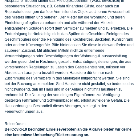
Absprache mit dem Mieter das Mietobjekt betreten. (Wäschewechsel) In
besonderen Situationen, z.B. Gefahr für andere Gäste, oder auch zur
Reparaturleistungen darf der Vermittler das Objekt auch ohne Anwesenheit
des Mieters öffnen und betreten. Der Mieter hat die Wohnung und deren
Einrichtung pfleglich zu behandeln und alle während der Mietzeit
entstandenen Schäden sofort dem Vermittler zu melden und zu ersetzen. Die
Endreinigung berücksichtigt nicht das Spülen des Geschirrs, Reinigen des
Geschirrspülers oder die Reinigung des Kochherdes, Backofen, Kühlschrank
oder andere Küchengeräte. Bitte hinterlassen Sie diese in einwandfreien und
sauberen Zustand. Mit üblichen Mitteln nicht zu entfernende
Verunreinigungen oder Beschädigungen der Wohnung-/Hausausstattung
werden gesondert in Rechnung gestellt. Entschädigungsleistungen, die aus
vorstehenden Regelungen zu Lasten des Gastes entstehen, müssen vor
Abreise an Laranjeira bezahlt werden. Haustiere dürfen nur nach
Zustimmung des Vermittlers in das Mietobjekt mitgebracht werden. Sie sind
bei der Buchung anzumelden. Sind Haustiere nicht gestattet, so bedeutet das
nicht zwingend, daß im Haus und in der Anlage nicht mit Haustieren zu
rechnen ist. Die Nutzung der von einigen Eigentümern zur Verfügung
gestellten Fahrräder und Schwimmbäder etc. erfolgt auf eigene Gefahr. Die
Hausordnung ist Bestandteil dieses Vertrages, sie liegt in den
Ferienwohnungen aus.
Reiserücktritt
Bei Covid-19 bedingten Einreiseverboten an die Algarve bieten wir gerne
eine kostenlose Umbuchung/Rückerstattung an.