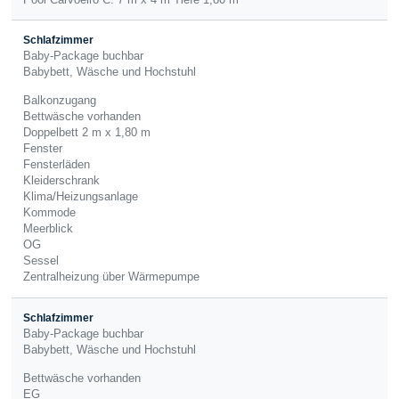
Pool Carvoeiro C: 7 m x 4 m Tiefe 1,80 m
Schlafzimmer
Baby-Package buchbar
Babybett, Wäsche und Hochstuhl
Balkonzugang
Bettwäsche vorhanden
Doppelbett 2 m x 1,80 m
Fenster
Fensterläden
Kleiderschrank
Klima/Heizungsanlage
Kommode
Meerblick
OG
Sessel
Zentralheizung über Wärmepumpe
Schlafzimmer
Baby-Package buchbar
Babybett, Wäsche und Hochstuhl
Bettwäsche vorhanden
EG