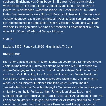
gepflegte Einrichtung vor, Granitboden im Erdgeschoß und eine riesige
Wendeltreppe in die obere Etage. Zentralheizung für die kühlere Zeit in
jedem Raum vorhanden, Waschmaschine und Geschirrspüler. Im Garten
finden Sie idealerweise viele Sitz- und Relaxmöglichkeiten für Sonnen- und
Schattenliebhaber. Die große Terrasse am Pool lädt zum sonnen und baden
ein. Sie haben hier ein ungestörtes Domizil zwischen Strand und Golfplatz.
Von dem Balkon genießen Sie einen sehr schönen Panoramablick auf den
Atlantik im Süden. WLAN und Garage inklusive
5040/AL
Baujahr: 1996 Renoviert: 2026 Grundstück: 740 qm
UMGEBUNG
Die Ferienvilla liegt auf dem Hügel "Monte Carvoeiro" und ist nur 800 m vom
Zentrum und Strand in Carvoeiro entfernt. Spazieren Sie 800 m durch die
schöne Villengegend bis Sie den Strand und das kleine Zentrum der Stadt
erreichen. Viele Eiscafes, Bars, Shops und Restaurants finden Sie hier um
den Strand herum. Lagoa, die nächst größere Stadt ist nur 2,5 km entfernt.
Algar Seco, ein bizarrer Küstenabschnitt mit vielen Grotten und die
zauberhaften Strände Carvalho, Benagil + Centianes sind alle nur wenige km
entfernt + traumhafte Punkte auf Ihrer Ferienerlebnisliste. Tauch- und
Schnorchelparadies direkt vor der Haustür. Aber auch Albufeira und Lagos mit
den schönen, großen, quirligen und autofreien Altstädten sind nur ca. 25 km
weiter und sicherlich ein oder mehrere Besuche wert. Hier gibt es immer