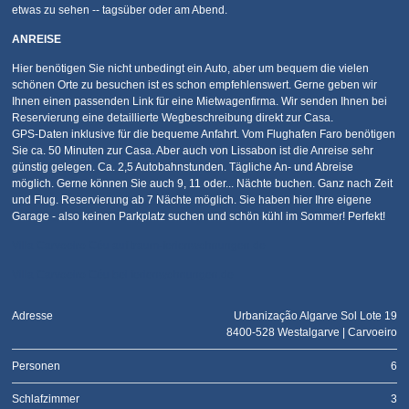
etwas zu sehen -- tagsüber oder am Abend.
ANREISE
Hier benötigen Sie nicht unbedingt ein Auto, aber um bequem die vielen
schönen Orte zu besuchen ist es schon empfehlenswert. Gerne geben wir
Ihnen einen passenden Link für eine Mietwagenfirma. Wir senden Ihnen bei
Reservierung eine detaillierte Wegbeschreibung direkt zur Casa.
GPS-Daten inklusive für die bequeme Anfahrt. Vom Flughafen Faro benötigen
Sie ca. 50 Minuten zur Casa. Aber auch von Lissabon ist die Anreise sehr
günstig gelegen. Ca. 2,5 Autobahnstunden. Tägliche An- und Abreise
möglich. Gerne können Sie auch 9, 11 oder... Nächte buchen. Ganz nach Zeit
und Flug. Reservierung ab 7 Nächte möglich. Sie haben hier Ihre eigene
Garage - also keinen Parkplatz suchen und schön kühl im Sommer! Perfekt!
Villa Carvoeiro Céu auf traum-ferienwohnungen.de
Villa Carvoeiro Céu bei ferienwohnungen.de
Adresse
Urbanização Algarve Sol Lote 19
8400-528 Westalgarve | Carvoeiro
Personen
6
Schlafzimmer
3