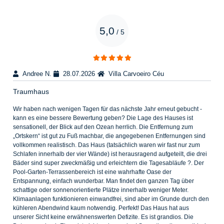
5,0
/
5
Andree N.
28.07.2026
Villa Carvoeiro Céu
Traumhaus
Wir haben nach wenigen Tagen für das nächste Jahr erneut gebucht -
kann es eine bessere Bewertung geben? Die Lage des Hauses ist
sensationell, der Blick auf den Ozean herrlich. Die Entfernung zum
„Ortskern“ ist gut zu Fuß machbar, die angegebenen Entfernungen sind
vollkommen realistisch. Das Haus (tatsächlich waren wir fast nur zum
Schlafen innerhalb der vier Wände) ist herausragend aufgeteilt, die drei
Bäder sind super zweckmäßig und erleichtern die Tagesabläufe ?. Der
Pool-Garten-Terrassenbereich ist eine wahrhafte Oase der
Entspannung, einfach wunderbar. Man findet den ganzen Tag über
schattige oder sonnenorientierte Plätze innerhalb weniger Meter.
Klimaanlagen funktionieren einwandfrei, sind aber im Grunde durch den
kühleren Abendwind kaum notwendig. Perfekt! Das Haus hat aus
unserer Sicht keine erwähnenswerten Defizite. Es ist grandios. Die