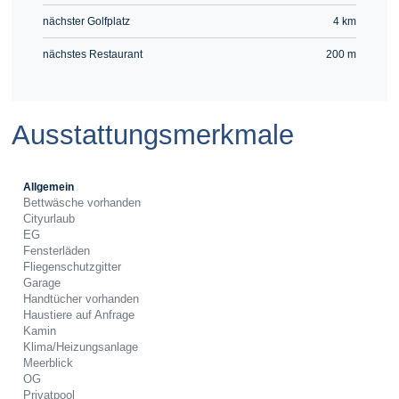
nächster Golfplatz
4 km
nächstes Restaurant
200 m
Ausstattungsmerkmale
Allgemein
Bettwäsche vorhanden
Cityurlaub
EG
Fensterläden
Fliegenschutzgitter
Garage
Handtücher vorhanden
Haustiere auf Anfrage
Kamin
Klima/Heizungsanlage
Meerblick
OG
Privatpool