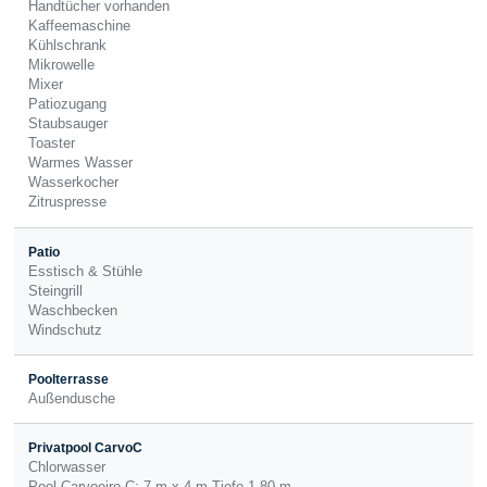
Handtücher vorhanden
Kaffeemaschine
Kühlschrank
Mikrowelle
Mixer
Patiozugang
Staubsauger
Toaster
Warmes Wasser
Wasserkocher
Zitruspresse
Patio
Esstisch & Stühle
Steingrill
Waschbecken
Windschutz
Poolterrasse
Außendusche
Privatpool CarvoC
Chlorwasser