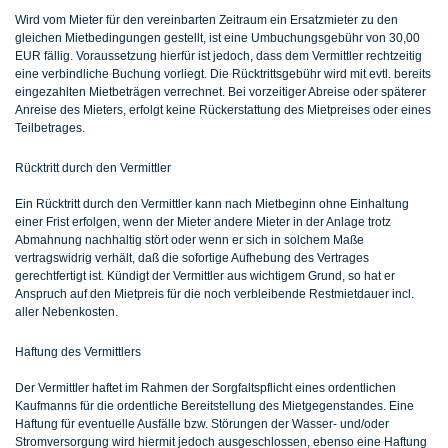
Wird vom Mieter für den vereinbarten Zeitraum ein Ersatzmieter zu den
gleichen Mietbedingungen gestellt, ist eine Umbuchungsgebühr von 30,00
EUR fällig. Voraussetzung hierfür ist jedoch, dass dem Vermittler rechtzeitig
eine verbindliche Buchung vorliegt. Die Rücktrittsgebühr wird mit evtl. bereits
eingezahlten Mietbeträgen verrechnet. Bei vorzeitiger Abreise oder späterer
Anreise des Mieters, erfolgt keine Rückerstattung des Mietpreises oder eines
Teilbetrages.
Rücktritt durch den Vermittler
Ein Rücktritt durch den Vermittler kann nach Mietbeginn ohne Einhaltung
einer Frist erfolgen, wenn der Mieter andere Mieter in der Anlage trotz
Abmahnung nachhaltig stört oder wenn er sich in solchem Maße
vertragswidrig verhält, daß die sofortige Aufhebung des Vertrages
gerechtfertigt ist. Kündigt der Vermittler aus wichtigem Grund, so hat er
Anspruch auf den Mietpreis für die noch verbleibende Restmietdauer incl.
aller Nebenkosten.
Haftung des Vermittlers
Der Vermittler haftet im Rahmen der Sorgfaltspflicht eines ordentlichen
Kaufmanns für die ordentliche Bereitstellung des Mietgegenstandes. Eine
Haftung für eventuelle Ausfälle bzw. Störungen der Wasser- und/oder
Stromversorgung wird hiermit jedoch ausgeschlossen, ebenso eine Haftung