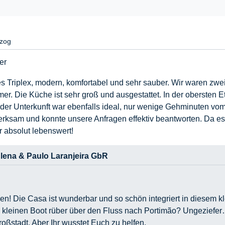
zog
er
 Triplex, modern, komfortabel und sehr sauber. Wir waren zwe
 Die Küche ist sehr groß und ausgestattet. In der obersten Et
der Unterkunft war ebenfalls ideal, nur wenige Gehminuten vom
ksam und konnte unsere Anfragen effektiv beantworten. Da es si
r absolut lebenswert!
lena & Paulo Laranjeira GbR
len! Die Casa ist wunderbar und so schön integriert in diesem 
 kleinen Boot rüber über den Fluss nach Portimão? Ungeziefer… g
roßstadt. Aber Ihr wusstet Euch zu helfen.