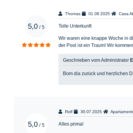
Thomas
01.08.2025
Casa At
5,0
Tolle Unterkunft
/
5
Wir waren eine knappe Woche in dies
der Pool ist ein Traum! Wir kommen 
Geschrieben vom Administrator
E
Bom dia zurück und herzlichen D
Rolf
30.07.2025
Apartamento
5,0
Alles prima!
/
5