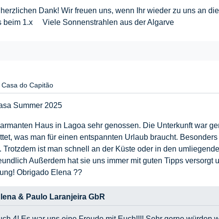
erzlichen Dank! Wir freuen uns, wenn Ihr wieder zu uns an die
les beim 1.x Viele Sonnenstrahlen aus der Algarve
Casa do Capitão
 Casa Summer 2025
harmanten Haus in Lagoa sehr genossen. Die Unterkunft war ge
attet, was man für einen entspannten Urlaub braucht. Besonder
. Trotzdem ist man schnell an der Küste oder in den umliegen
reundlich Außerdem hat sie uns immer mit guten Tipps versorgt
ung! Obrigado Elena ??
lena & Paulo Laranjeira GbR
ch 4! Es war uns eine Freude mit Euch!!!! Sehr gerne würden w