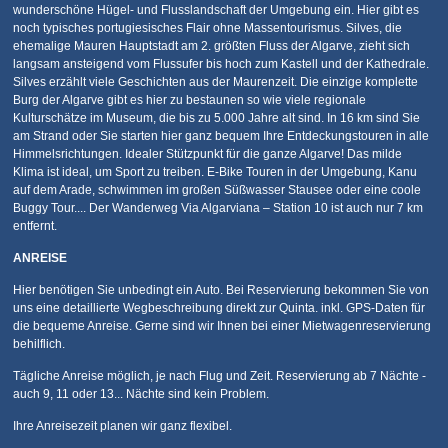
wunderschöne Hügel- und Flusslandschaft der Umgebung ein. Hier gibt es
noch typisches portugiesisches Flair ohne Massentourismus. Silves, die
ehemalige Mauren Hauptstadt am 2. größten Fluss der Algarve, zieht sich
langsam ansteigend vom Flussufer bis hoch zum Kastell und der Kathedrale.
Silves erzählt viele Geschichten aus der Maurenzeit. Die einzige komplette
Burg der Algarve gibt es hier zu bestaunen so wie viele regionale
Kulturschätze im Museum, die bis zu 5.000 Jahre alt sind. In 16 km sind Sie
am Strand oder Sie starten hier ganz bequem Ihre Entdeckungstouren in alle
Himmelsrichtungen. Idealer Stützpunkt für die ganze Algarve! Das milde
Klima ist ideal, um Sport zu treiben. E-Bike Touren in der Umgebung, Kanu
auf dem Arade, schwimmen im großen Süßwasser Stausee oder eine coole
Buggy Tour.... Der Wanderweg Via Algarviana – Station 10 ist auch nur 7 km
entfernt.
ANREISE
Hier benötigen Sie unbedingt ein Auto. Bei Reservierung bekommen Sie von
uns eine detaillierte Wegbeschreibung direkt zur Quinta. inkl. GPS-Daten für
die bequeme Anreise. Gerne sind wir Ihnen bei einer Mietwagenreservierung
behilflich.
Tägliche Anreise möglich, je nach Flug und Zeit. Reservierung ab 7 Nächte -
auch 9, 11 oder 13... Nächte sind kein Problem.
Ihre Anreisezeit planen wir ganz flexibel.