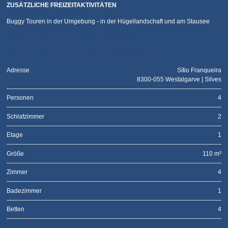
ZUSÄTZLICHE FREIZEITAKTIVITÄTEN
Buggy Touren in der Umgebung - in der Hügellandschaft und am Stausee
Quinta das Borboletas bei ferienwohnungen.de
Quinta das Borboletas auf traum-ferienwohnungen.de
Adresse
Sítio Franqueira
8300-055 Westalgarve | Silves
Personen
4
Schlafzimmer
2
Etage
1
Größe
110 m²
Zimmer
4
Badezimmer
1
Betten
4