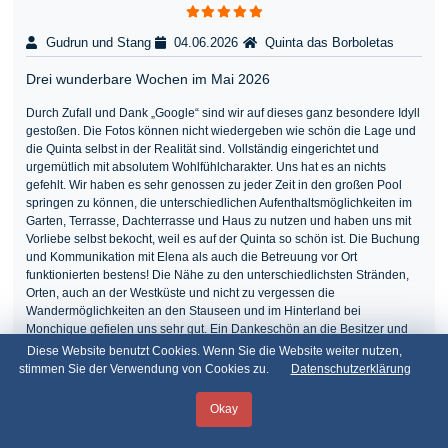
Gudrun und Stang
04.06.2026
Quinta das Borboletas
Drei wunderbare Wochen im Mai 2026
Durch Zufall und Dank „Google“ sind wir auf dieses ganz besondere Idyll
gestoßen. Die Fotos können nicht wiedergeben wie schön die Lage und
die Quinta selbst in der Realität sind. Vollständig eingerichtet und
urgemütlich mit absolutem Wohlfühlcharakter. Uns hat es an nichts
gefehlt. Wir haben es sehr genossen zu jeder Zeit in den großen Pool
springen zu können, die unterschiedlichen Aufenthaltsmöglichkeiten im
Garten, Terrasse, Dachterrasse und Haus zu nutzen und haben uns mit
Vorliebe selbst bekocht, weil es auf der Quinta so schön ist. Die Buchung
und Kommunikation mit Elena als auch die Betreuung vor Ort
funktionierten bestens! Die Nähe zu den unterschiedlichsten Stränden,
Orten, auch an der Westküste und nicht zu vergessen die
Wandermöglichkeiten an den Stauseen und im Hinterland bei
Monchique gefielen uns sehr gut. Ein Dankeschön an die Besitzer und
liebe Grüße, Oliver und Gudrun
Diese Website benutzt Cookies. Wenn Sie die Website weiter nutzen,
stimmen Sie der Verwendung von Cookies zu.
Datenschutzerklärung
Geschrieben vom Administrator
Elena & Paulo Laranjeira GbR
Okay
Ihr Lieben! Wir freuen uns alle sehr darüber!!! So sollen ja die
Ferien sein! Eine tolle Casa in wunderschöner Umgebung. Es gibt