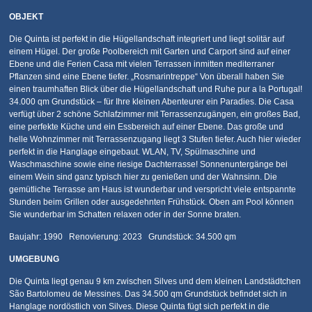
OBJEKT
Die Quinta ist perfekt in die Hügellandschaft integriert und liegt solitär auf
einem Hügel. Der große Poolbereich mit Garten und Carport sind auf einer
Ebene und die Ferien Casa mit vielen Terrassen inmitten mediterraner
Pflanzen sind eine Ebene tiefer. „Rosmarintreppe“ Von überall haben Sie
einen traumhaften Blick über die Hügellandschaft und Ruhe pur a la Portugal!
34.000 qm Grundstück – für Ihre kleinen Abenteurer ein Paradies. Die Casa
verfügt über 2 schöne Schlafzimmer mit Terrassenzugängen, ein großes Bad,
eine perfekte Küche und ein Essbereich auf einer Ebene. Das große und
helle Wohnzimmer mit Terrassenzugang liegt 3 Stufen tiefer. Auch hier wieder
perfekt in die Hanglage eingebaut. WLAN, TV, Spülmaschine und
Waschmaschine sowie eine riesige Dachterrasse! Sonnenuntergänge bei
einem Wein sind ganz typisch hier zu genießen und der Wahnsinn. Die
gemütliche Terrasse am Haus ist wunderbar und verspricht viele entspannte
Stunden beim Grillen oder ausgedehnten Frühstück. Oben am Pool können
Sie wunderbar im Schatten relaxen oder in der Sonne braten.
Baujahr: 1990 Renovierung: 2023 Grundstück: 34.500 qm
UMGEBUNG
Die Quinta liegt genau 9 km zwischen Silves und dem kleinen Landstädtchen
São Bartolomeu de Messines. Das 34.500 qm Grundstück befindet sich in
Hanglage nordöstlich von Silves. Diese Quinta fügt sich perfekt in die