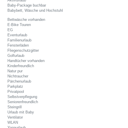
Aktivurlaub
Baby-Package buchbar
Babybett, Wäsche und Hochstuhl
Bettwäsche vorhanden
E-Bike Touren
EG
Eventurlaub
Familienurlaub
Fensterläden
Fliegenschutzgitter
Golfurlaub
Handtücher vorhanden
Kinderfreundlich
Natur pur
Nichtraucher
Pärchenurlaub
Parkplatz
Privatpool
Selbstverpflegung
Seniorenfreundlich
Steingrill
Urlaub mit Baby
Ventilator
WLAN
Yogaurlaub