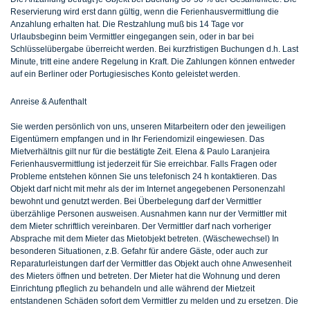
Reservierung wird erst dann gültig, wenn die Ferienhausvermittlung die
Anzahlung erhalten hat. Die Restzahlung muß bis 14 Tage vor
Urlaubsbeginn beim Vermittler eingegangen sein, oder in bar bei
Schlüsselübergabe überreicht werden. Bei kurzfristigen Buchungen d.h. Last
Minute, tritt eine andere Regelung in Kraft. Die Zahlungen können entweder
auf ein Berliner oder Portugiesisches Konto geleistet werden.
Anreise & Aufenthalt
Sie werden persönlich von uns, unseren Mitarbeitern oder den jeweiligen
Eigentümern empfangen und in Ihr Feriendomizil eingewiesen. Das
Mietverhältnis gilt nur für die bestätigte Zeit. Elena & Paulo Laranjeira
Ferienhausvermittlung ist jederzeit für Sie erreichbar. Falls Fragen oder
Probleme entstehen können Sie uns telefonisch 24 h kontaktieren. Das
Objekt darf nicht mit mehr als der im Internet angegebenen Personenzahl
bewohnt und genutzt werden. Bei Überbelegung darf der Vermittler
überzählige Personen ausweisen. Ausnahmen kann nur der Vermittler mit
dem Mieter schriftlich vereinbaren. Der Vermittler darf nach vorheriger
Absprache mit dem Mieter das Mietobjekt betreten. (Wäschewechsel) In
besonderen Situationen, z.B. Gefahr für andere Gäste, oder auch zur
Reparaturleistungen darf der Vermittler das Objekt auch ohne Anwesenheit
des Mieters öffnen und betreten. Der Mieter hat die Wohnung und deren
Einrichtung pfleglich zu behandeln und alle während der Mietzeit
entstandenen Schäden sofort dem Vermittler zu melden und zu ersetzen. Die