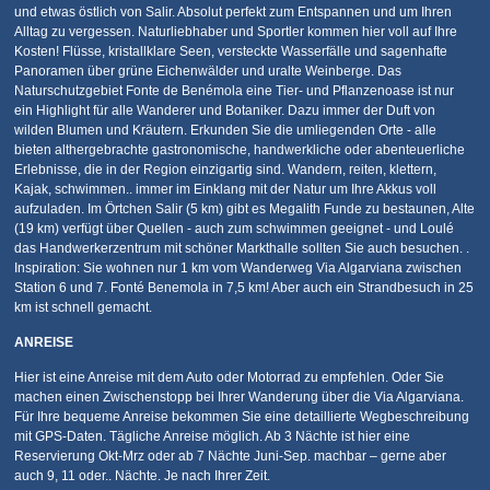
und etwas östlich von Salir. Absolut perfekt zum Entspannen und um Ihren
Alltag zu vergessen. Naturliebhaber und Sportler kommen hier voll auf Ihre
Kosten! Flüsse, kristallklare Seen, versteckte Wasserfälle und sagenhafte
Panoramen über grüne Eichenwälder und uralte Weinberge. Das
Naturschutzgebiet Fonte de Benémola eine Tier- und Pflanzenoase ist nur
ein Highlight für alle Wanderer und Botaniker. Dazu immer der Duft von
wilden Blumen und Kräutern. Erkunden Sie die umliegenden Orte - alle
bieten althergebrachte gastronomische, handwerkliche oder abenteuerliche
Erlebnisse, die in der Region einzigartig sind. Wandern, reiten, klettern,
Kajak, schwimmen.. immer im Einklang mit der Natur um Ihre Akkus voll
aufzuladen. Im Örtchen Salir (5 km) gibt es Megalith Funde zu bestaunen, Alte
(19 km) verfügt über Quellen - auch zum schwimmen geeignet - und Loulé
das Handwerkerzentrum mit schöner Markthalle sollten Sie auch besuchen. .
Inspiration: Sie wohnen nur 1 km vom Wanderweg Via Algarviana zwischen
Station 6 und 7. Fonté Benemola in 7,5 km! Aber auch ein Strandbesuch in 25
km ist schnell gemacht.
ANREISE
Hier ist eine Anreise mit dem Auto oder Motorrad zu empfehlen. Oder Sie
machen einen Zwischenstopp bei Ihrer Wanderung über die Via Algarviana.
Für Ihre bequeme Anreise bekommen Sie eine detaillierte Wegbeschreibung
mit GPS-Daten. Tägliche Anreise möglich. Ab 3 Nächte ist hier eine
Reservierung Okt-Mrz oder ab 7 Nächte Juni-Sep. machbar – gerne aber
auch 9, 11 oder.. Nächte. Je nach Ihrer Zeit.