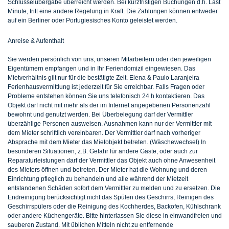
Schlüsselübergabe überreicht werden. Bei kurzfristigen Buchungen d.h. Last
Minute, tritt eine andere Regelung in Kraft. Die Zahlungen können entweder
auf ein Berliner oder Portugiesisches Konto geleistet werden.
Anreise & Aufenthalt
Sie werden persönlich von uns, unseren Mitarbeitern oder den jeweiligen
Eigentümern empfangen und in Ihr Feriendomizil eingewiesen. Das
Mietverhältnis gilt nur für die bestätigte Zeit. Elena & Paulo Laranjeira
Ferienhausvermittlung ist jederzeit für Sie erreichbar. Falls Fragen oder
Probleme entstehen können Sie uns telefonisch 24 h kontaktieren. Das
Objekt darf nicht mit mehr als der im Internet angegebenen Personenzahl
bewohnt und genutzt werden. Bei Überbelegung darf der Vermittler
überzählige Personen ausweisen. Ausnahmen kann nur der Vermittler mit
dem Mieter schriftlich vereinbaren. Der Vermittler darf nach vorheriger
Absprache mit dem Mieter das Mietobjekt betreten. (Wäschewechsel) In
besonderen Situationen, z.B. Gefahr für andere Gäste, oder auch zur
Reparaturleistungen darf der Vermittler das Objekt auch ohne Anwesenheit
des Mieters öffnen und betreten. Der Mieter hat die Wohnung und deren
Einrichtung pfleglich zu behandeln und alle während der Mietzeit
entstandenen Schäden sofort dem Vermittler zu melden und zu ersetzen. Die
Endreinigung berücksichtigt nicht das Spülen des Geschirrs, Reinigen des
Geschirrspülers oder die Reinigung des Kochherdes, Backofen, Kühlschrank
oder andere Küchengeräte. Bitte hinterlassen Sie diese in einwandfreien und
sauberen Zustand. Mit üblichen Mitteln nicht zu entfernende