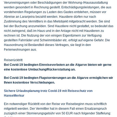
Verunreinigungen oder Beschädigungen der Wohnung-/Hausausstattung
werden gesondert in Rechnung gestellt. Entschädigungsleistungen, die aus
vorstehenden Regelungen zu Lasten des Gastes entstehen, müssen vor
Abreise an Laranjeira bezahlt werden. Haustiere dürfen nur nach
Zustimmung des Vermittlers in das Mietobjekt mitgebracht werden. Sie sind
bei der Buchung anzumelden. Sind Haustiere nicht gestattet, so bedeutet das
nicht zwingend, daß im Haus und in der Anlage nicht mit Haustieren zu
rechnen ist. Die Nutzung der von einigen Eigentümern zur Verfügung
gestellten Fahrräder und Schwimmbäder etc. erfolgt auf eigene Gefahr. Die
Hausordnung ist Bestandteil dieses Vertrages, sie liegt in den
Ferienwohnungen aus.
Reiserücktritt
Bei Covid-19 bedingten Einreiseverboten an die Algarve bieten wir gerne
eine kostenlose Umbuchung/Rückerstattung an.
Bei Covid-19 bedingten Flugstornierungen an die Algarve ermöglichen wir
Ihnen kostenlose Verschiebungen.
Sichere Urlaubsplanung trotz Covid-19 mit Reiseschutz von
HanseMerkur
Ein notwendiger Rücktritt von der Reise vor Reisebeginn muss schriftlich
mitgeteilt werden. Der Vermittler hat in diesem Fall einen Ersatzanspruch
zuzüglich einer Stornierungsgebühr von 50 EUR nach folgender Staffelung: