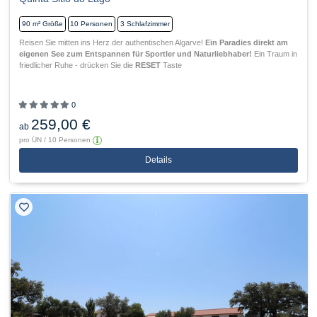
90 m²
Größe
10
Personen
3
Schlafzimmer
Reisen Sie mitten ins Herz der authentischen Algarve!
Ein Paradies direkt am
eigenen See zum Entspannen für Sportler und Naturliebhaber!
Ein Traum in
friedlicher Ruhe - drücken Sie die
RESET
Taste
0
259,00 €
ab
pro ÜN / 10 Personen
Details