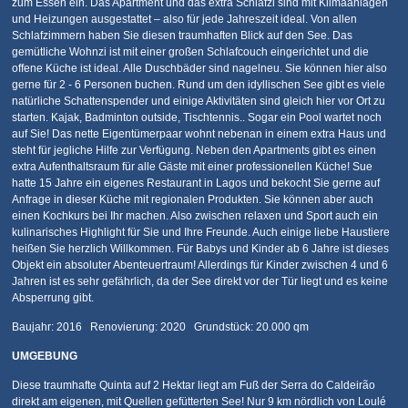
zum Essen ein. Das Apartment und das extra Schlafzi sind mit Klimaanlagen
und Heizungen ausgestattet – also für jede Jahreszeit ideal. Von allen
Schlafzimmern haben Sie diesen traumhaften Blick auf den See. Das
gemütliche Wohnzi ist mit einer großen Schlafcouch eingerichtet und die
offene Küche ist ideal. Alle Duschbäder sind nagelneu. Sie können hier also
gerne für 2 - 6 Personen buchen. Rund um den idyllischen See gibt es viele
natürliche Schattenspender und einige Aktivitäten sind gleich hier vor Ort zu
starten. Kajak, Badminton outside, Tischtennis.. Sogar ein Pool wartet noch
auf Sie! Das nette Eigentümerpaar wohnt nebenan in einem extra Haus und
steht für jegliche Hilfe zur Verfügung. Neben den Apartments gibt es einen
extra Aufenthaltsraum für alle Gäste mit einer professionellen Küche! Sue
hatte 15 Jahre ein eigenes Restaurant in Lagos und bekocht Sie gerne auf
Anfrage in dieser Küche mit regionalen Produkten. Sie können aber auch
einen Kochkurs bei Ihr machen. Also zwischen relaxen und Sport auch ein
kulinarisches Highlight für Sie und Ihre Freunde. Auch einige liebe Haustiere
heißen Sie herzlich Willkommen. Für Babys und Kinder ab 6 Jahre ist dieses
Objekt ein absoluter Abenteuertraum! Allerdings für Kinder zwischen 4 und 6
Jahren ist es sehr gefährlich, da der See direkt vor der Tür liegt und es keine
Absperrung gibt.
Baujahr: 2016 Renovierung: 2020 Grundstück: 20.000 qm
UMGEBUNG
Diese traumhafte Quinta auf 2 Hektar liegt am Fuß der Serra do Caldeirão
direkt am eigenen, mit Quellen gefütterten See! Nur 9 km nördlich von Loulé