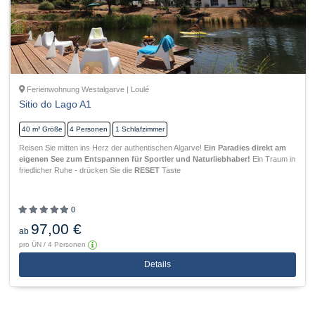
Ferienwohnung Westalgarve | Loulé
Sitio do Lago A1
40 m²
Größe
4
Personen
1
Schlafzimmer
Reisen Sie mitten ins Herz der authentischen Algarve!
Ein Paradies direkt am
eigenen See zum Entspannen für Sportler und Naturliebhaber!
Ein Traum in
friedlicher Ruhe - drücken Sie die
RESET
Taste
0
97,00 €
ab
pro ÜN / 4 Personen
Details