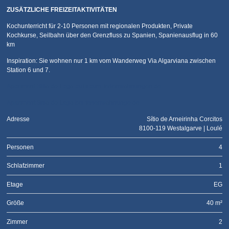
ZUSÄTZLICHE FREIZEITAKTIVITÄTEN
Kochunterricht für 2-10 Personen mit regionalen Produkten, Private
Kochkurse, Seilbahn über den Grenzfluss zu Spanien, Spanienausflug in 60
km
Inspiration: Sie wohnen nur 1 km vom Wanderweg Via Algarviana zwischen
Station 6 und 7.
Apartment Sitio do Lago auf traum-ferienwohnungen.de
Apartment Sitio do Lago bei ferienwohnunge.de
Adresse
Sítio de Arneirinha Corcitos
8100-119 Westalgarve | Loulé
Personen
4
Schlafzimmer
1
Etage
EG
Größe
40 m²
Zimmer
2