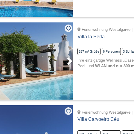
Ferienwohnung Westalgarve | 
Villa la Perla
257 m²
Größe
6
Personen
3
Schla
Ihre einzigartige Wellness „Oase
Pool und
WLAN und nur 800 m
Ferienwohnung Westalgarve | 
Villa Carvoeiro Céu