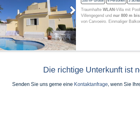
200 m²
Größe
6
Personen
3
Schla
Traumhafte
WLAN
-Villa mit Poo
Villengegend und
nur 800 m bi
von Carvoeiro. Einmaliger Balko
Die richtige Unterkunft ist 
Senden Sie uns gerne eine
Kontaktanfrage
, wenn Sie Ihr