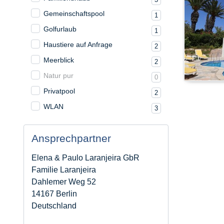
Gemeinschaftspool
1
Golfurlaub
1
Haustiere auf Anfrage
2
Meerblick
2
Natur pur
0
Privatpool
2
WLAN
3
Ansprechpartner
Elena & Paulo Laranjeira GbR
Familie Laranjeira
Dahlemer Weg 52
14167 Berlin
Deutschland