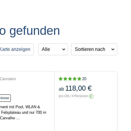
ro gefunden
Karte anzeigen
Carvoeiro
20
118,00 €
ab
pro ÜN / 4 Personen
zimmer
tment mit Pool, WLAN &
 Felsplateau und nur 700 m
arvalho ...