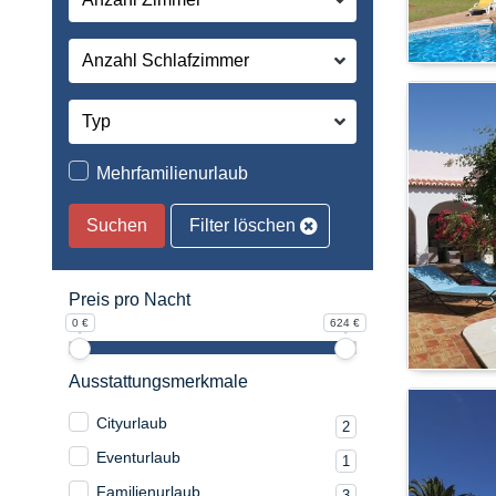
Mehrfamilienurlaub
Suchen
Filter löschen
Preis pro Nacht
0 €
624 €
Ausstattungsmerkmale
Cityurlaub
2
Eventurlaub
1
Familienurlaub
3