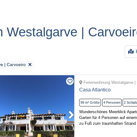
 Westalgarve | Carvoei
e | Carvoeiro
Ferienwohnung Westalgarve | 
Casa Atlantico
99 m²
Größe
4
Personen
2
Schlaf
Wunderschönes Meerblick Apar
Garten für 4 Personen auf einem
zu Fuß zum traumhaften Strand C