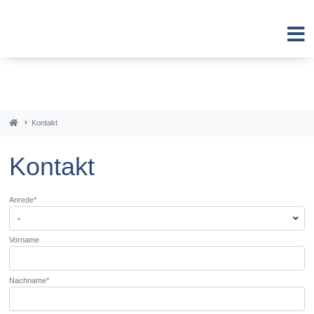
Kontakt
Kontakt
Pflichtfeld
Anrede
*
Vorname
Pflichtfeld
Nachname
*