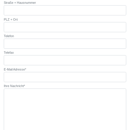
Straße + Hausnummer
PLZ + Ort
Telefon
Telefax
Pflichtfeld
E-Mail Adresse
*
Pflichtfeld
Ihre Nachricht
*