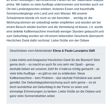
an einen Mietwagen, das kostenlose Parken an der Stadtmauer klappte
prima. Wir haben so viele Ausflüge unternommen und konnten auch vor
Ort viel Landestypisches erleben, leckeres Essen und traumhafte
Sonnenuntergänge vom Land und vom Wasser. Mit unserer
Schwärmerei könnte ich noch so viel berichten… wichtig ist: die
Wohnung können wir unbedingt weiter empfehlen und würden wir bei
einem Besuch wieder buchen und die Vermietung ist klasse, z.b. wurde
eine defekte Kaffeemaschine innerhalb weniger Stunden getauscht und
zum Geburtstag wurden wir mit einem liebevollen Geschenk überrascht.
Herzlichen Dank dafür nochmal. Liebe Grüße von der Ostsee
Geschrieben vom Administrator
Elena & Paulo Laranjeira GbR
Liebe Astrid und Amigas/os! Herzlichen Dank für die Blumen!! Sehr
gerne doch – so macht es auch für uns sehr viel Spaß – genau
deshalb lieben wir unseren Job!! Ihr 4 habt es richtig gemacht – so
viele tolle Ausflüge – es gibt so viel zu entdecken. Neue
Kaffeemaschine – kein Problem – das nächste Frühstück war somit
gerettet. Die Geburtstagsüberraschung auch sehr gerne – es ist
doch wunderbar am Geburtstag in der Ferne zu seien und
einmalige Erinnerungen zu tanken. Liebe Grüße an die Ostsee und
ganz viele Sonnenstrahlen anbei