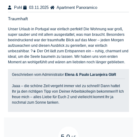
Pohl
03.11.2025
Apartment Panoramico
Traumhaft
Unser Urlaub in Portugal war einfach perfekt! Die Wohnung war groß,
super sauber und mit allem ausgestattet, was man braucht. Besonders
beeindruckend war der traumhafte Blick auf das Meer – jeden Morgen
aufzuwachen und diesen Ausblick zu genießen, war einfach
unbezahlbar. ?☀️ Der Ort lädt zum Entspannen ein – ruhig, charmant und
ideal, um die Seele baumeln zu lassen. Wir haben uns vom ersten
Moment an wohlgefühlt und wären am liebsten noch länger geblieben.
Geschrieben vom Administrator
Elena & Paulo Laranjeira GbR
Jaaa – die schöne Zeit vergeht immer viel zu schnell! Dann hattet
Ihr ja den richtigen Tipp von Deiner Arbeitskollegin bekommen!!! Ich
freue mich – alles Liebe für Euch 2 und vielleicht kommt Ihr ja
nochmal zum Sonne tanken.
5,0