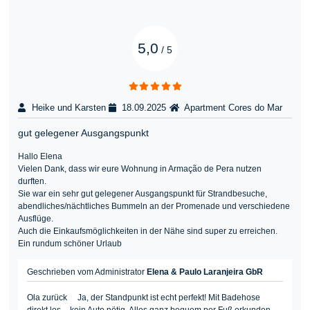
5,0
/
5
Heike und Karsten
18.09.2025
Apartment Cores do Mar
gut gelegener Ausgangspunkt
Hallo Elena
Vielen Dank, dass wir eure Wohnung in Armação de Pera nutzen
durften.
Sie war ein sehr gut gelegener Ausgangspunkt für Strandbesuche,
abendliches/nächtliches Bummeln an der Promenade und verschiedene
Ausflüge.
Auch die Einkaufsmöglichkeiten in der Nähe sind super zu erreichen.
Ein rundum schöner Urlaub
Geschrieben vom Administrator
Elena & Paulo Laranjeira GbR
Ola zurück Ja, der Standpunkt ist echt perfekt! Mit Badehose
direkt los – kein Auto nötig. Alles ganz bequem per Fuß erkunden.