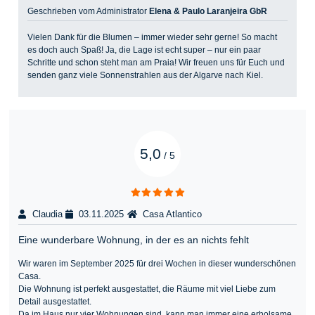
Geschrieben vom Administrator
Elena & Paulo Laranjeira GbR
Vielen Dank für die Blumen – immer wieder sehr gerne! So macht
es doch auch Spaß! Ja, die Lage ist echt super – nur ein paar
Schritte und schon steht man am Praia! Wir freuen uns für Euch und
senden ganz viele Sonnenstrahlen aus der Algarve nach Kiel.
5,0
/
5
Claudia
03.11.2025
Casa Atlantico
Eine wunderbare Wohnung, in der es an nichts fehlt
Wir waren im September 2025 für drei Wochen in dieser wunderschönen
Casa.
Die Wohnung ist perfekt ausgestattet, die Räume mit viel Liebe zum
Detail ausgestattet.
Da im Haus nur vier Wohnungen sind, kann man immer eine erholsame