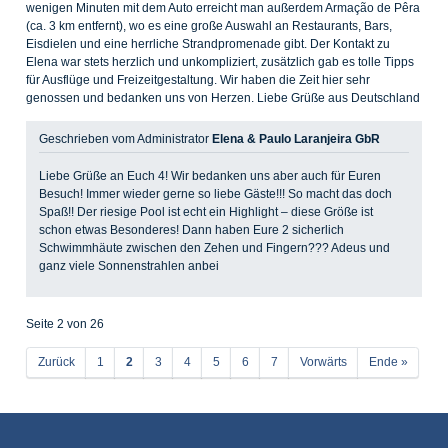
wenigen Minuten mit dem Auto erreicht man außerdem Armação de Pêra
(ca. 3 km entfernt), wo es eine große Auswahl an Restaurants, Bars,
Eisdielen und eine herrliche Strandpromenade gibt. Der Kontakt zu
Elena war stets herzlich und unkompliziert, zusätzlich gab es tolle Tipps
für Ausflüge und Freizeitgestaltung. Wir haben die Zeit hier sehr
genossen und bedanken uns von Herzen. Liebe Grüße aus Deutschland
Geschrieben vom Administrator
Elena & Paulo Laranjeira GbR
Liebe Grüße an Euch 4! Wir bedanken uns aber auch für Euren
Besuch! Immer wieder gerne so liebe Gäste!!! So macht das doch
Spaß!! Der riesige Pool ist echt ein Highlight – diese Größe ist
schon etwas Besonderes! Dann haben Eure 2 sicherlich
Schwimmhäute zwischen den Zehen und Fingern??? Adeus und
ganz viele Sonnenstrahlen anbei
Seite 2 von 26
Zurück
1
2
3
4
5
6
7
Vorwärts
Ende »