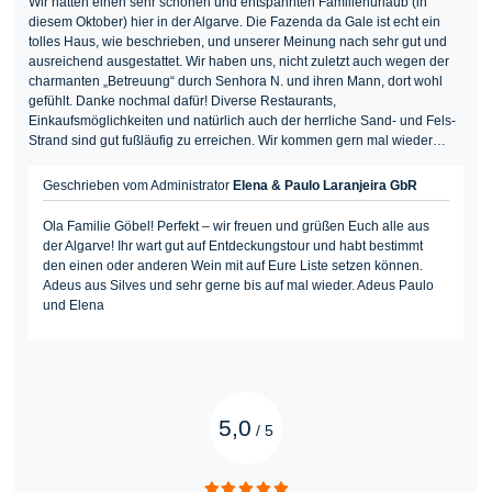
Wir hatten einen sehr schönen und entspannten Familienurlaub (in
diesem Oktober) hier in der Algarve. Die Fazenda da Gale ist echt ein
tolles Haus, wie beschrieben, und unserer Meinung nach sehr gut und
ausreichend ausgestattet. Wir haben uns, nicht zuletzt auch wegen der
charmanten „Betreuung“ durch Senhora N. und ihren Mann, dort wohl
gefühlt. Danke nochmal dafür! Diverse Restaurants,
Einkaufsmöglichkeiten und natürlich auch der herrliche Sand- und Fels-
Strand sind gut fußläufig zu erreichen. Wir kommen gern mal wieder…
Geschrieben vom Administrator
Elena & Paulo Laranjeira GbR
Ola Familie Göbel! Perfekt – wir freuen und grüßen Euch alle aus
der Algarve! Ihr wart gut auf Entdeckungstour und habt bestimmt
den einen oder anderen Wein mit auf Eure Liste setzen können.
Adeus aus Silves und sehr gerne bis auf mal wieder. Adeus Paulo
und Elena
5,0
/
5