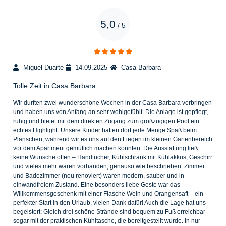
5,0
/
5
Miguel Duarte
14.09.2025
Casa Barbara
Tolle Zeit in Casa Barbara
Wir durften zwei wunderschöne Wochen in der Casa Barbara verbringen
und haben uns von Anfang an sehr wohlgefühlt. Die Anlage ist gepflegt,
ruhig und bietet mit dem direkten Zugang zum großzügigen Pool ein
echtes Highlight. Unsere Kinder hatten dort jede Menge Spaß beim
Planschen, während wir es uns auf den Liegen im kleinen Gartenbereich
vor dem Apartment gemütlich machen konnten. Die Ausstattung ließ
keine Wünsche offen – Handtücher, Kühlschrank mit Kühlakkus, Geschirr
und vieles mehr waren vorhanden, genauso wie beschrieben. Zimmer
und Badezimmer (neu renoviert) waren modern, sauber und in
einwandfreiem Zustand. Eine besonders liebe Geste war das
Willkommensgeschenk mit einer Flasche Wein und Orangensaft – ein
perfekter Start in den Urlaub, vielen Dank dafür! Auch die Lage hat uns
begeistert: Gleich drei schöne Strände sind bequem zu Fuß erreichbar –
sogar mit der praktischen Kühltasche, die bereitgestellt wurde. In nur