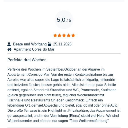
5,0
/
5
Beate und Wolfgang
25.11.2025
Apartment Cores do Mar
Perfekte drei Wochen
Perfekte drei Wochen im September/Oktober an der Algarve im
Appartement Cores do Mar! Von der ersten Kontaktaufnahme bis zur
Abreise war alles super, die Lage ist tatsächlich einzigartig, mittendrin
und trotzdem für sich, besser geht's nicht. Alles ist nur ein paar Schritte
entfernt, egal ob Strand mit Strandbar und WC, Promenade, Kaufmann
(gleich gegenüber und nicht teuer), täglicher Wochenmarkt mit
Fischhalle und Restaurants für jeden Geschmack. Einfach ein
lebendiger Ort, der viel Abwechslung bietet, egal ob mit oder ohne Auto.
Die große Terrasse ist ein Highlight mit Privatsphäre, das Appartement ist
gut ausgestattet, und in der Vermietung (Elena) steckt viel Herz. Wir sind
Weltenbummler und können nur sagen "Topp-Weiterempfehlung".