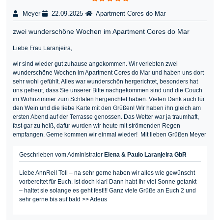
Meyer
22.09.2025
Apartment Cores do Mar
zwei wunderschöne Wochen im Apartment Cores do Mar
Liebe Frau Laranjeira,
wir sind wieder gut zuhause angekommen. Wir verlebten zwei
wunderschöne Wochen im Apartment Cores do Mar und haben uns dort
sehr wohl gefühlt. Alles war wunderschön hergerichtet, besonders hat
uns gefreut, dass Sie unserer Bitte nachgekommen sind und die Couch
im Wohnzimmer zum Schlafen hergerichtet haben. Vielen Dank auch für
den Wein und die liebe Karte mit den Grüßen! Wir haben ihn gleich am
ersten Abend auf der Terrasse genossen. Das Wetter war ja traumhaft,
fast gar zu heiß, dafür wurden wir heute mit strömenden Regen
empfangen. Gerne kommen wir einmal wieder! Mit lieben Grüßen Meyer
Geschrieben vom Administrator
Elena & Paulo Laranjeira GbR
Liebe AnnRei! Toll – na sehr gerne haben wir alles wie gewünscht
vorbereitet für Euch. Ist doch klar! Dann habt Ihr viel Sonne getankt
– haltet sie solange es geht fest!!! Ganz viele Grüße an Euch 2 und
sehr gerne bis auf bald >> Adeus